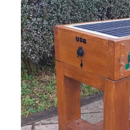
View
Larger
Image