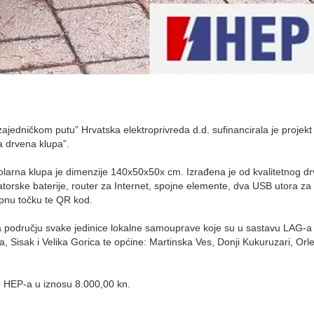
zajedničkom putu” Hrvatska elektroprivreda d.d. sufinancirala je projekt
a drvena klupa”.
arna klupa je dimenzije 140x50x50x cm. Izrađena je od kvalitetnog dr
torske baterije, router za Internet, spojne elemente, dva USB utora za
tupnu točku te QR kod.
i na području svake jedinice lokalne samouprave koje su u sastavu LAG-a
a, Sisak i Velika Gorica te općine: Martinska Ves, Donji Kukuruzari, Orle
e HEP-a u iznosu 8.000,00 kn.