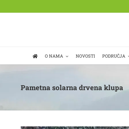
Skip
to
content
O NAMA
NOVOSTI
PODRUČJA
Pametna solarna drvena klupa