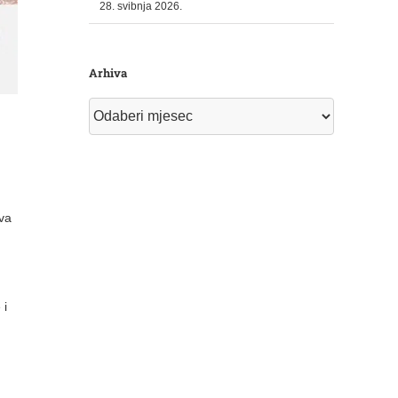
28. svibnja 2026.
Arhiva
Arhiva
va
 i