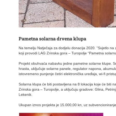
Pametna solarna drvena klupa
Na temelju Natječaja za dodjelu donacija 2020. “Svjetlo na 
koji provodi LAG Zrinska gora – Turopolje “Pametna solarn
Projekt obuhvaća nabavku jedne pametne solarne klupe. Sol
hrasta, uključuje solarne panele, regulator napona, akumula
istovremeno punjenje četiri elektronička uređaja, wi-fi pris
Solarna klupa će biti postavljena na 8 lokacija koje će bit
Zrinska gora – Turopolje, a uključuju gradove: Glina, Petrinj
Lekenik.
Ukupan iznos projekta je 15.000,00 kn, uz subvencioniranj