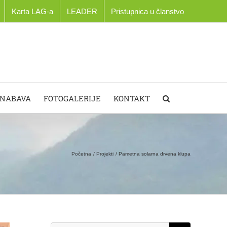
Karta LAG-a
LEADER
Pristupnica u članstvo
 NABAVA
FOTOGALERIJE
KONTAKT
Početna
Projekti
Pametna solarna drvena klupa