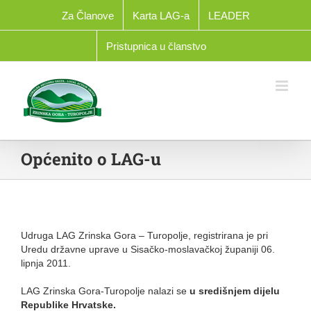
Skip
Za Članove
Karta LAG-a
LEADER
to
content
Pristupnica u članstvo
Općenito o LAG-u
Udruga LAG Zrinska Gora – Turopolje, registrirana je pri
Uredu državne uprave u Sisačko-moslavačkoj županiji 06.
lipnja 2011.
LAG Zrinska Gora-Turopolje nalazi se
u središnjem dijelu
Republike Hrvatske.