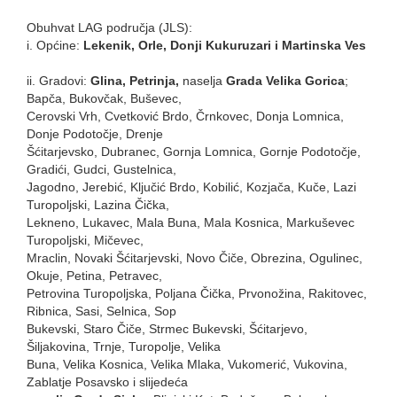
Obuhvat LAG područja (JLS):
i. Općine:
Lekenik, Orle, Donji Kukuruzari i Martinska Ves
ii. Gradovi:
Glina, Petrinja,
naselja
Grada Velika Gorica
;
Bapča, Bukovčak, Buševec,
Cerovski Vrh, Cvetković Brdo, Črnkovec, Donja Lomnica,
Donje Podotočje, Drenje
Šćitarjevsko, Dubranec, Gornja Lomnica, Gornje Podotočje,
Gradići, Gudci, Gustelnica,
Jagodno, Jerebić, Ključić Brdo, Kobilić, Kozjača, Kuče, Lazi
Turopoljski, Lazina Čička,
Lekneno, Lukavec, Mala Buna, Mala Kosnica, Markuševec
Turopoljski, Mičevec,
Mraclin, Novaki Šćitarjevski, Novo Čiče, Obrezina, Ogulinec,
Okuje, Petina, Petravec,
Petrovina Turopoljska, Poljana Čička, Prvonožina, Rakitovec,
Ribnica, Sasi, Selnica, Sop
Bukevski, Staro Čiče, Strmec Bukevski, Šćitarjevo,
Šiljakovina, Trnje, Turopolje, Velika
Buna, Velika Kosnica, Velika Mlaka, Vukomerić, Vukovina,
Zablatje Posavsko i slijedeća