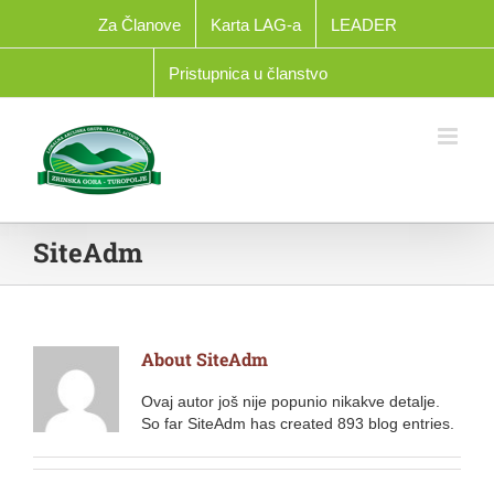
Skip
Za Članove
Karta LAG-a
LEADER
to
content
Pristupnica u članstvo
SiteAdm
About
SiteAdm
Ovaj autor još nije popunio nikakve detalje.
So far SiteAdm has created 893 blog entries.