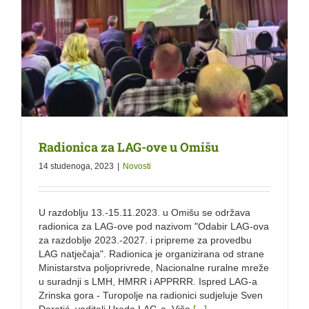
Radionica za LAG-ove u Omišu
14 studenoga, 2023
|
Novosti
U razdoblju 13.-15.11.2023. u Omišu se održava
radionica za LAG-ove pod nazivom "Odabir LAG-ova
za razdoblje 2023.-2027. i pripreme za provedbu
LAG natječaja". Radionica je organizirana od strane
Ministarstva poljoprivrede, Nacionalne ruralne mreže
u suradnji s LMH, HMRR i APPRRR. Ispred LAG-a
Zrinska gora - Turopolje na radionici sudjeluje Sven
Dorotić, voditelj Ureda LAG-a. Više
[...]