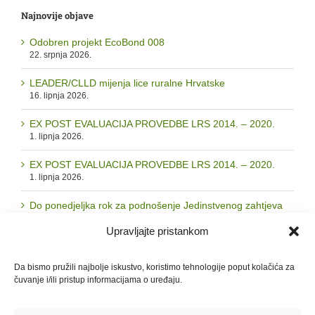
Najnovije objave
Odobren projekt EcoBond 008
22. srpnja 2026.
LEADER/CLLD mijenja lice ruralne Hrvatske
16. lipnja 2026.
EX POST EVALUACIJA PROVEDBE LRS 2014. – 2020.
1. lipnja 2026.
EX POST EVALUACIJA PROVEDBE LRS 2014. – 2020.
1. lipnja 2026.
Do ponedjeljka rok za podnošenje Jedinstvenog zahtjeva
28. svibnja 2026.
Upravljajte pristankom
Da bismo pružili najbolje iskustvo, koristimo tehnologije poput kolačića za
Arhiva
čuvanje i/ili pristup informacijama o uređaju.
Arhiva