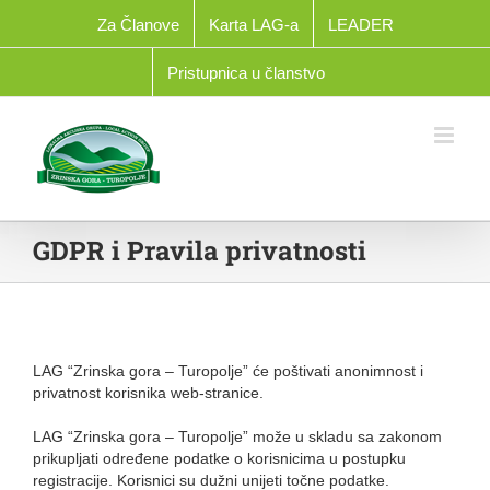
Skip
Za Članove
Karta LAG-a
LEADER
to
content
Pristupnica u članstvo
GDPR i Pravila privatnosti
LAG “Zrinska gora – Turopolje” će poštivati anonimnost i
privatnost korisnika web-stranice.
LAG “Zrinska gora – Turopolje” može u skladu sa zakonom
prikupljati određene podatke o korisnicima u postupku
registracije. Korisnici su dužni unijeti točne podatke.