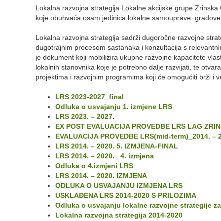
Lokalna razvojna strategija Lokalne akcijske grupe Zrinska
koje obuhvaća osam jedinica lokalne samouprave: gradove – P
Lokalna razvojna strategija sadrži dugoročne razvojne strateš
dugotrajnim procesom sastanaka i konzultacija s relevantnim 
je dokument koji mobilizira ukupne razvojne kapacitete vlasti
lokalnih stanovnika koje je potrebno dalje razvijati, te ot
projektima i razvojnim programima koji će omogućiti brži i v
LRS 2023-2027_final
Odluka o usvajanju 1. izmjene LRS
LRS 2023. – 2027.
EX POST EVALUACIJA PROVEDBE LRS LAG ZRI
EVALUACIJA PROVEDBE LRS(mid-term)_2014. – 2
LRS 2014. – 2020. 5. IZMJENA-FINAL
LRS 2014. – 2020. _4. izmjena
Odluka o 4.izmjeni LRS
LRS 2014. – 2020. IZMJENA
ODLUKA O USVAJANJU IZMJENA LRS
USKLAĐENA LRS 2014-2020 S PRILOZIMA
Odluka o usvajanju lokalne razvojne strategije z
Lokalna razvojna strategija 2014-2020