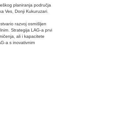
teškog planiranja područja
ka Ves, Donji Kukuruzari.
ostvario razvoj osmišljen
lnim. Strategija LAG-a prvi
ičenja, ali i kapacitete
AG-a s inovativnim