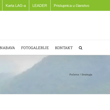
Karta LAG-a
LEADER
Pristupnica u članstvo
 NABAVA
FOTOGALERIJE
KONTAKT
Početna
Strategija