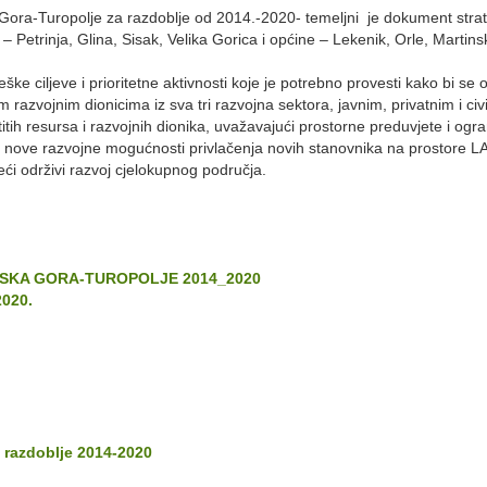
 Gora-Turopolje za razdoblje od 2014.-2020- temeljni je dokument stra
etrinja, Glina, Sisak, Velika Gorica i općine – Lekenik, Orle, Martins
ke ciljeve i prioritetne aktivnosti koje je potrebno provesti kako bi se 
razvojnim dionicima iz sva tri razvojna sektora, javnim, privatnim i civi
tih resursa i razvojnih dionika, uvažavajući prostorne preduvjete i ogran
vara nove razvojne mogućnosti privlačenja novih stanovnika na prostore L
eći održivi razvoj cjelokupnog područja.
NSKA GORA-TUROPOLJE 2014_2020
020.
a razdoblje 2014-2020