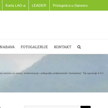
Karta LAG-a
LEADER
Pristupnica u članstvo
 NABAVA
FOTOGALERIJE
KONTAKT
ru vezano uz razvoj, modernizaciju i prilagodbu poljoprivrede i šumarstva”, Tip operacije 4.3.1.