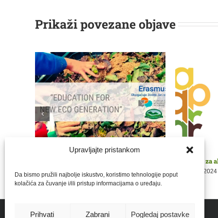
Prikaži povezane objave
dbu
Upravljajte pristankom
Nastavak Erasmus radionica
Obavijest za 
16 veljače, 2024
|
0 komentara
9 siječnja, 2024
Da bismo pružili najbolje iskustvo, koristimo tehnologije poput
kolačića za čuvanje i/ili pristup informacijama o uređaju.
Prihvati
Zabrani
Pogledaj postavke