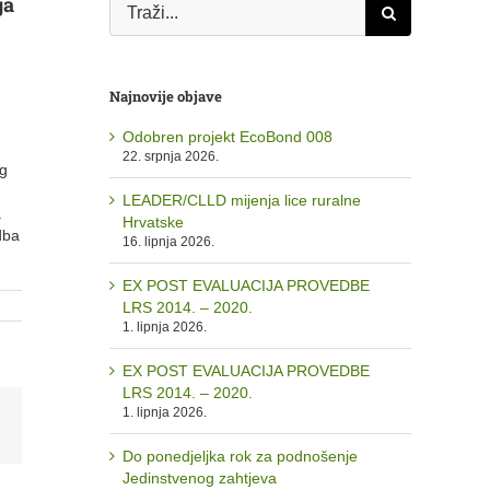
ja
Traži...
Najnovije objave
Odobren projekt EcoBond 008
22. srpnja 2026.
og
LEADER/CLLD mijenja lice ruralne
a
Hrvatske
dba
16. lipnja 2026.
EX POST EVALUACIJA PROVEDBE
LRS 2014. – 2020.
1. lipnja 2026.
EX POST EVALUACIJA PROVEDBE
LRS 2014. – 2020.
1. lipnja 2026.
est
Email:
Do ponedjeljka rok za podnošenje
Jedinstvenog zahtjeva