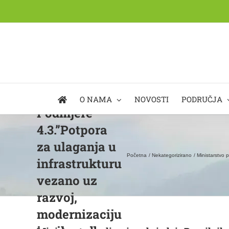
Skip
Ministarstvo
to
poljoprivrede
content
izdaje
Pravilnik o
provedbi
Mjere 04,
O NAMA
NOVOSTI
PODRUČJA
Podmjere
4.3.”Potpora
za ulaganja u
Početna
Nekategorizirano
Ministarstvo 
infrastrukturu
vezano uz
razvoj,
modernizaciju