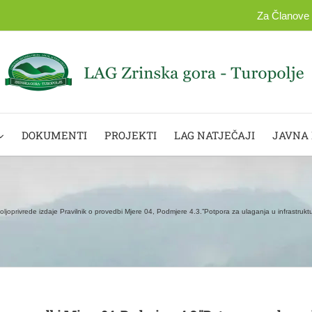
Za Članove
DOKUMENTI
PROJEKTI
LAG NATJEČAJI
JAVNA
poljoprivrede izdaje Pravilnik o provedbi Mjere 04, Podmjere 4.3.”Potpora za ulaganja u infrastruktu