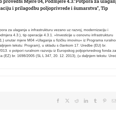
o provedbi Mjere 04, Podmjere 4.3.”Potpora za ulagan
ciju i prilagodbu poljoprivrede i šumarstva”, Tip
ra za ulaganja u infrastrukturu vezano uz razvoj, modernizaciju i
mjera 4.3.), tip operacije 4.3.1. »Investicije u osnovnu infrastrukturu
3.1.) unutar mjere M04 »Ulaganja u fizičku imovinu« iz Programa ruraln
aljnjem tekstu: Program), u skladu s člankom 17. Uredbe (EU) br.
013. o potpori ruralnom razvoju iz Europskog poljoprivrednog fonda z
ća (EZ) br. 1698/2005 (SL L 347, 20. 12. 2013), (u daljnjem tekstu: Ure
Facebook
X
Reddit
LinkedIn
Tumblr
Pinter