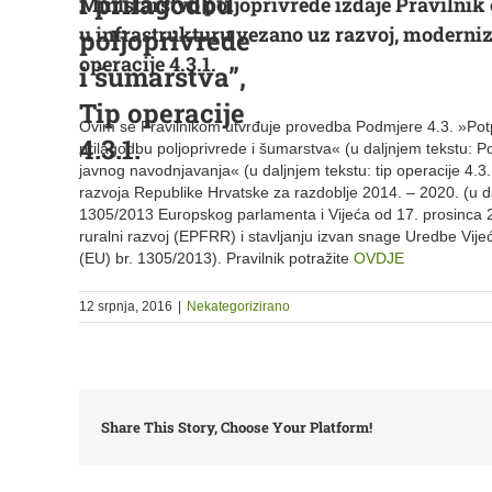
i prilagodbu
Ministarstvo poljoprivrede izdaje Pravilnik 
u infrastrukturu vezano uz razvoj, moderniza
poljoprivrede
operacije 4.3.1.
i šumarstva”,
Tip operacije
Ovim se Pravilnikom utvrđuje provedba Podmjere 4.3. »Potpo
4.3.1.
prilagodbu poljoprivrede i šumarstva« (u daljnjem tekstu: Pod
javnog navodnjavanja« (u daljnjem tekstu: tip operacije 4.
razvoja Republike Hrvatske za razdoblje 2014. – 2020. (u d
1305/2013 Europskog parlamenta i Vijeća od 17. prosinca 2
ruralni razvoj (EPFRR) i stavljanju izvan snage Uredbe Vije
(EU) br. 1305/2013). Pravilnik potražite
OVDJE
12 srpnja, 2016
|
Nekategorizirano
Share This Story, Choose Your Platform!