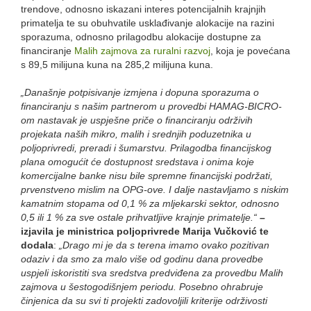
trendove, odnosno iskazani interes potencijalnih krajnjih
primatelja te su obuhvatile usklađivanje alokacije na razini
sporazuma, odnosno prilagodbu alokacije dostupne za
financiranje
Malih zajmova za ruralni razvoj
, koja je povećana
s 89,5 milijuna kuna na 285,2 milijuna kuna.
„Današnje potpisivanje izmjena i dopuna sporazuma o
financiranju s našim partnerom u provedbi HAMAG-BICRO-
om nastavak je uspješne priče o financiranju održivih
projekata naših mikro, malih i srednjih poduzetnika u
poljoprivredi, preradi i šumarstvu. Prilagodba financijskog
plana omogućit će dostupnost sredstava i onima koje
komercijalne banke nisu bile spremne financijski podržati,
prvenstveno mislim na OPG-ove. I dalje nastavljamo s niskim
kamatnim stopama od 0,1 % za mljekarski sektor, odnosno
0,5 ili 1 % za sve ostale prihvatljive krajnje primatelje.“
–
izjavila je ministrica poljoprivrede Marija Vučković te
dodala
:
„Drago mi je da s terena imamo ovako pozitivan
odaziv i da smo za malo više od godinu dana provedbe
uspjeli iskoristiti sva sredstva predviđena za provedbu Malih
zajmova u šestogodišnjem periodu. Posebno ohrabruje
činjenica da su svi ti projekti zadovoljili kriterije održivosti