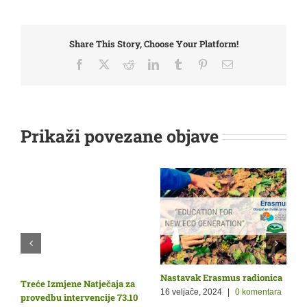
Share This Story, Choose Your Platform!
Facebook
X
Reddit
LinkedIn
Tumblr
Pinterest
Email:
Prikaži povezane objave
Nastavak Erasmus radionica
O
Treće Izmjene Natječaja za
Ž
p
16 veljače, 2024
|
0 komentara
provedbu intervencije 73.10
9