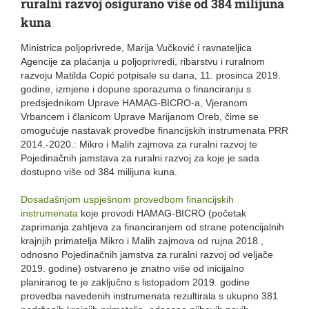
ruralni razvoj osigurano više od 384 milijuna
kuna
Ministrica poljoprivrede, Marija Vučković i ravnateljica
Agencije za plaćanja u poljoprivredi, ribarstvu i ruralnom
razvoju Matilda Copić potpisale su dana, 11. prosinca 2019.
godine, izmjene i dopune sporazuma o financiranju s
predsjednikom Uprave HAMAG-BICRO-a, Vjeranom
Vrbancem i članicom Uprave Marijanom Oreb, čime se
omogućuje nastavak provedbe financijskih instrumenata PRR
2014.-2020.: Mikro i Malih zajmova za ruralni razvoj te
Pojedinačnih jamstava za ruralni razvoj za koje je sada
dostupno više od 384 milijuna kuna.
Dosadašnjom uspješnom provedbom financijskih
instrumenata
koje provodi HAMAG-BICRO (početak
zaprimanja zahtjeva za financiranjem od strane potencijalnih
krajnjih primatelja Mikro i Malih zajmova od rujna 2018.,
odnosno Pojedinačnih jamstva za ruralni razvoj od veljače
2019. godine) ostvareno je znatno više od inicijalno
planiranog te je zaključno s listopadom 2019. godine
provedba navedenih instrumenata rezultirala s ukupno 381