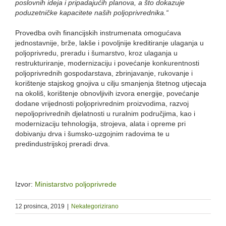
poslovnih ideja i pripadajućih planova, a što dokazuje
poduzetničke kapacitete naših poljoprivrednika.“
Provedba ovih financijskih instrumenata omogućava
jednostavnije, brže, lakše i povoljnije kreditiranje ulaganja u
poljoprivredu, preradu i šumarstvo, kroz ulaganja u
restrukturiranje, modernizaciju i povećanje konkurentnosti
poljoprivrednih gospodarstava, zbrinjavanje, rukovanje i
korištenje stajskog gnojiva u cilju smanjenja štetnog utjecaja
na okoliš, korištenje obnovljivih izvora energije, povećanje
dodane vrijednosti poljoprivrednim proizvodima, razvoj
nepoljoprivrednih djelatnosti u ruralnim područjima, kao i
modernizaciju tehnologija, strojeva, alata i opreme pri
dobivanju drva i šumsko-uzgojnim radovima te u
predindustrijskoj preradi drva.
Izvor:
Ministarstvo poljoprivrede
12 prosinca, 2019
|
Nekategorizirano