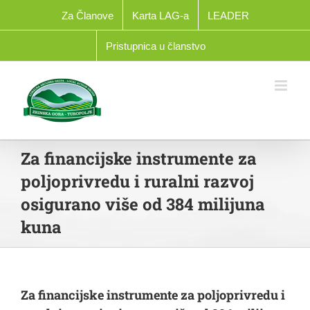
Skip
Za Članove
Karta LAG-a
LEADER
to
content
Pristupnica u članstvo
Za financijske instrumente za
poljoprivredu i ruralni razvoj
osigurano više od 384 milijuna
kuna
Za financijske instrumente za poljoprivredu i