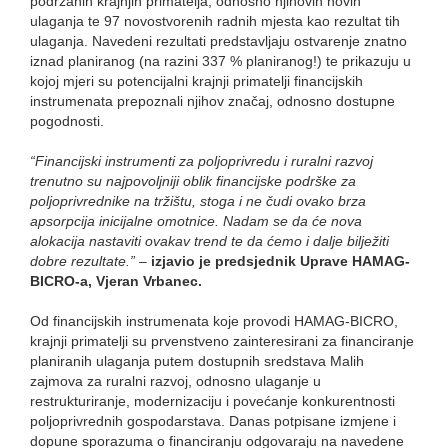
podržanih krajnjih primatelja, odnosno njihovih novih
ulaganja te 97 novostvorenih radnih mjesta kao rezultat tih
ulaganja. Navedeni rezultati predstavljaju ostvarenje znatno
iznad planiranog (na razini 337 % planiranog!) te prikazuju u
kojoj mjeri su potencijalni krajnji primatelji financijskih
instrumenata prepoznali njihov značaj, odnosno dostupne
pogodnosti.
“Financijski instrumenti za poljoprivredu i ruralni razvoj
trenutno su najpovoljniji oblik financijske podrške za
poljoprivrednike na tržištu, stoga i ne čudi ovako brza
apsorpcija inicijalne omotnice. Nadam se da će nova
alokacija nastaviti ovakav trend te da ćemo i dalje bilježiti
dobre rezultate.”
–
izjavio je predsjednik Uprave HAMAG-
BICRO-a, Vjeran Vrbanec.
Od financijskih instrumenata koje provodi HAMAG-BICRO,
krajnji primatelji su prvenstveno zainteresirani za financiranje
planiranih ulaganja putem dostupnih sredstava Malih
zajmova za ruralni razvoj, odnosno ulaganje u
restrukturiranje, modernizaciju i povećanje konkurentnosti
poljoprivrednih gospodarstava. Danas potpisane izmjene i
dopune sporazuma o financiranju odgovaraju na navedene