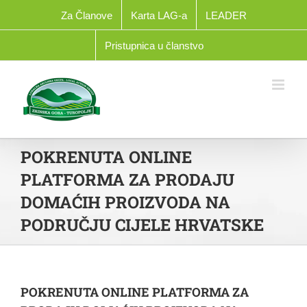
Skip
Za Članove
Karta LAG-a
LEADER
to
content
Pristupnica u članstvo
POKRENUTA ONLINE
PLATFORMA ZA PRODAJU
DOMAĆIH PROIZVODA NA
PODRUČJU CIJELE HRVATSKE
POKRENUTA ONLINE PLATFORMA ZA