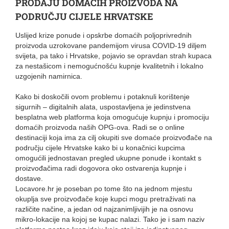
PRODAJU DOMAĆIH PROIZVODA NA
PODRUČJU CIJELE HRVATSKE
Uslijed krize ponude i opskrbe domaćih poljoprivrednih
proizvoda uzrokovane pandemijom virusa COVID-19 diljem
svijeta, pa tako i Hrvatske, pojavio se opravdan strah kupaca
za nestašicom i nemogućnošću kupnje kvalitetnih i lokalno
uzgojenih namirnica.
Kako bi doskočili ovom problemu i potaknuli korištenje
sigurnih – digitalnih alata, uspostavljena je jedinstvena
besplatna web platforma koja o
mogućuje kupnju i promociju
domaćih proizvoda naših OPG-ova. Radi se o online
destinaciji koja ima za cilj okupiti sve domaće proizvođače na
području cijele Hrvatske kako bi u konačnici kupcima
omogućili jednostavan pregled ukupne ponude i kontakt s
proizvođačima radi dogovora oko ostvarenja kupnje i
dostave.
Locavore.hr je poseban po tome što na jednom mjestu
okuplja sve proizvođače koje kupci mogu pretraživati na
različite načine, a jedan od najzanimljivijih je na osnovu
mikro-lokacije na kojoj se kupac nalazi. Tako je i sam naziv