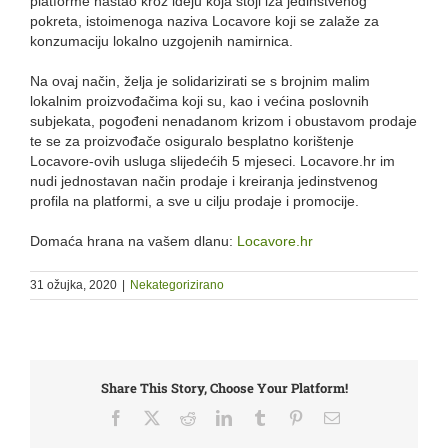
platforme nastao kroz ideju koja stoji iza jedinstvenog
pokreta, istoimenoga naziva Locavore koji se zalaže za
konzumaciju lokalno uzgojenih namirnica.
Na ovaj način, želja je solidarizirati se s brojnim malim
lokalnim proizvođačima koji su, kao i većina poslovnih
subjekata, pogođeni nenadanom krizom i obustavom prodaje
te se za proizvođače osiguralo besplatno korištenje
Locavore-ovih usluga slijedećih 5 mjeseci. Locavore.hr im
nudi jednostavan način prodaje i kreiranja jedinstvenog
profila na platformi, a sve u cilju prodaje i promocije.
Domaća hrana na vašem dlanu:
Locavore.hr
31 ožujka, 2020
|
Nekategorizirano
Share This Story, Choose Your Platform!
Facebook
X
Reddit
LinkedIn
Tumblr
Pinterest
Email: