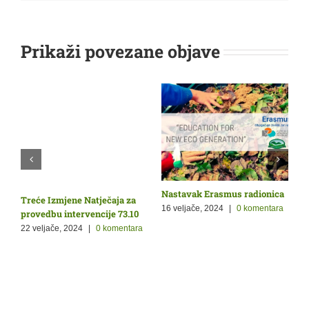
Prikaži povezane objave
Nastavak Erasmus radionica
O
Treće Izmjene Natječaja za
Ž
p
16 veljače, 2024
|
0 komentara
provedbu intervencije 73.10
9
22 veljače, 2024
|
0 komentara
a