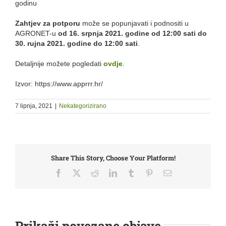
godinu
Zahtjev za potporu
može se popunjavati i podnositi u
AGRONET-u
od 16. srpnja 2021. godine od 12:00 sati do
30. rujna 2021. godine do 12:00 sati
.
Detaljnije možete pogledati
ovdje
.
Izvor: https://www.apprrr.hr/
7 lipnja, 2021
|
Nekategorizirano
Share This Story, Choose Your Platform!
Facebook
X
Reddit
LinkedIn
Tumblr
Pinterest
Email:
Prikaži povezane objave