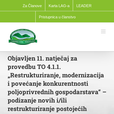
Skip
Za Članove
Karta LAG-a
LEADER
to
content
Pristupnica u članstvo
Objavljen 11. natječaj za
provedbu TO 4.1.1.
„Restrukturiranje, modernizacija
i povećanje konkurentnosti
poljoprivrednih gospodarstava“ –
podizanje novih i/ili
restrukturiranje postojećih