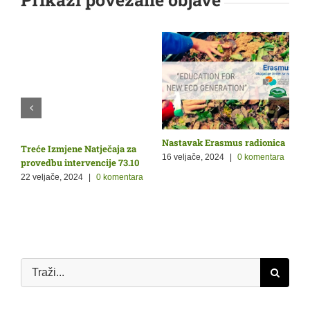
Nastavak Erasmus radionica
O
Treće Izmjene Natječaja za
Ž
p
16 veljače, 2024
|
0 komentara
provedbu intervencije 73.10
9
22 veljače, 2024
|
0 komentara
a
Traži...