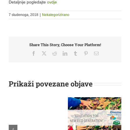
Detaljnije pogledajte
ovdje
7 studenoga, 2018
|
Nekategorizirano
Share This Story, Choose Your Platform!
Facebook
X
Reddit
LinkedIn
Tumblr
Pinterest
Email:
Prikaži povezane objave