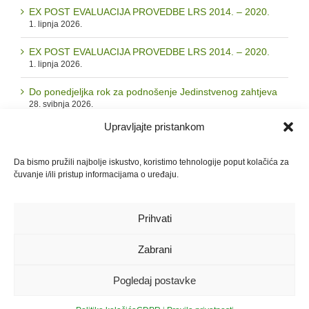
EX POST EVALUACIJA PROVEDBE LRS 2014. – 2020.
1. lipnja 2026.
EX POST EVALUACIJA PROVEDBE LRS 2014. – 2020.
1. lipnja 2026.
Do ponedjeljka rok za podnošenje Jedinstvenog zahtjeva
28. svibnja 2026.
Upravljajte pristankom
Arhiva
Da bismo pružili najbolje iskustvo, koristimo tehnologije poput kolačića za
čuvanje i/ili pristup informacijama o uređaju.
Arhiva
Prihvati
Zabrani
© 2026. LAG "Zrinska gora - Turopolje" | Sva prava pridržana |
GDPR i
Pravila privatnosti
|
Politika kolačića
Pogledaj postavke
Facebook
Instagram