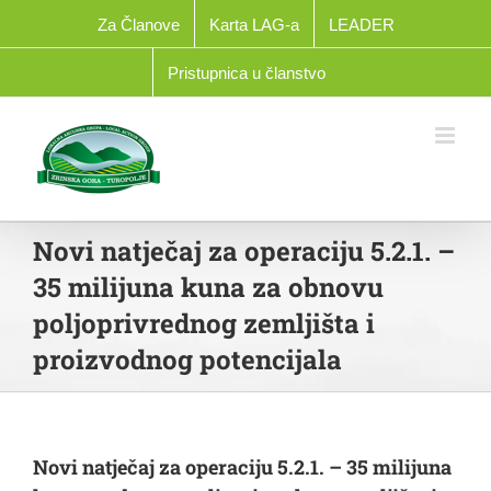
Skip
Za Članove
Karta LAG-a
LEADER
to
content
Pristupnica u članstvo
Novi natječaj za operaciju 5.2.1. –
35 milijuna kuna za obnovu
poljoprivrednog zemljišta i
proizvodnog potencijala
Novi natječaj za operaciju 5.2.1. – 35 milijuna