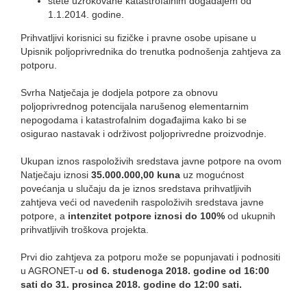
štete uzrokovane katastrofalnim događajem od
1.1.2014. godine.
Prihvatljivi korisnici su fizičke i pravne osobe upisane u
Upisnik poljoprivrednika do trenutka podnošenja zahtjeva za
potporu.
Svrha Natječaja je dodjela potpore za obnovu
poljoprivrednog potencijala narušenog elementarnim
nepogodama i katastrofalnim događajima kako bi se
osigurao nastavak i održivost poljoprivredne proizvodnje.
Ukupan iznos raspoloživih sredstava javne potpore na ovom
Natječaju iznosi
35.000.000,00 kuna
uz mogućnost
povećanja u slučaju da je iznos sredstava prihvatljivih
zahtjeva veći od navedenih raspoloživih sredstava javne
potpore, a
intenzitet potpore iznosi do 100%
od ukupnih
prihvatljivih troškova projekta.
Prvi dio zahtjeva za potporu može se popunjavati i podnositi
u AGRONET-u
od 6. studenoga 2018. godine od 16:00
sati do 31. prosinca 2018. godine do 12:00 sati.