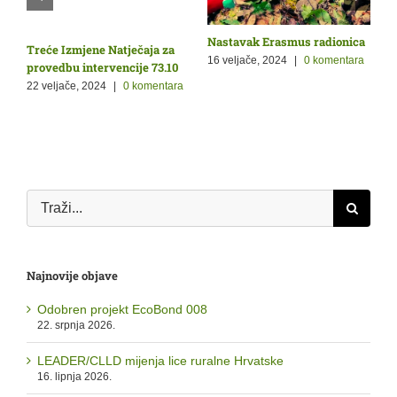
Nastavak Erasmus radionica
O
Treće Izmjene Natječaja za
Ž
p
16 veljače, 2024
|
0 komentara
provedbu intervencije 73.10
9
22 veljače, 2024
|
0 komentara
a
Traži...
Najnovije objave
Odobren projekt EcoBond 008
22. srpnja 2026.
LEADER/CLLD mijenja lice ruralne Hrvatske
16. lipnja 2026.