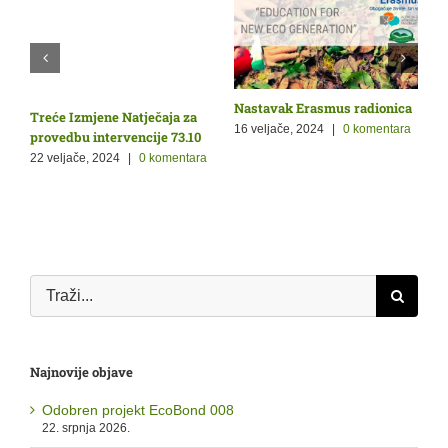
Nastavak Erasmus radionica
O
Treće Izmjene Natječaja za
Ž
p
16 veljače, 2024
|
0 komentara
provedbu intervencije 73.10
9
22 veljače, 2024
|
0 komentara
a
Traži...
Najnovije objave
Odobren projekt EcoBond 008
22. srpnja 2026.