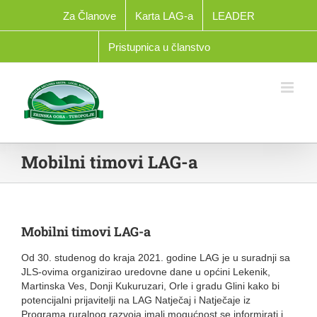
Skip
Za Članove
Karta LAG-a
LEADER
to
content
Pristupnica u članstvo
Mobilni timovi LAG-a
Mobilni timovi LAG-a
Od 30. studenog do kraja 2021. godine LAG je u suradnji sa
JLS-ovima organizirao uredovne dane u općini Lekenik,
Martinska Ves, Donji Kukuruzari, Orle i gradu Glini kako bi
potencijalni prijavitelji na LAG Natječaj i Natječaje iz
Programa ruralnog razvoja imali mogućnost se informirati i