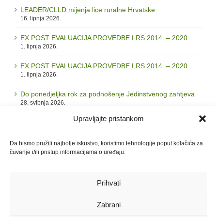
LEADER/CLLD mijenja lice ruralne Hrvatske
16. lipnja 2026.
EX POST EVALUACIJA PROVEDBE LRS 2014. – 2020.
1. lipnja 2026.
EX POST EVALUACIJA PROVEDBE LRS 2014. – 2020.
1. lipnja 2026.
Do ponedjeljka rok za podnošenje Jedinstvenog zahtjeva
28. svibnja 2026.
Upravljajte pristankom
Arhiva
Da bismo pružili najbolje iskustvo, koristimo tehnologije poput kolačića za
čuvanje i/ili pristup informacijama o uređaju.
Arhiva
Prihvati
Zabrani
© 2026. LAG "Zrinska gora - Turopolje" | Sva prava pridržana |
GDPR i
Pravila privatnosti
|
Politika kolačića