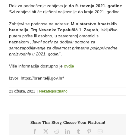
Rok za podnošenje zahtjeva je
do 9. travnja 2021. godine
.
Svi zahtjevi bit će riješeni najkasnije do kraja 2021. godine.
Zahtjevi se podnose na adresu
: Ministarstvo hrvatskih
branitelja, Trg Nevenke Topalušić 1, Zagreb,
isključivo
putem pošte ili osobno, u zatvorenoj omotnici s
naznakom
„Javni poziv za dodjelu potpore za
samozapošljavanje za djelatnost primarne poljoprivredne
proizvodnje u 2021. godini“.
Više informacija dostupno je
ovdje
Izvor: https://branitelji.gov.hr/
23 ožujka, 2021
|
Nekategorizirano
Share This Story, Choose Your Platform!
Facebook
X
Reddit
LinkedIn
Tumblr
Pinterest
Email: