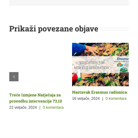
Prikaži povezane objave
Nastavak Erasmus radionica
O
Treće Izmjene Natječaja za
Ž
p
16 veljače, 2024
|
0 komentara
provedbu intervencije 73.10
9
22 veljače, 2024
|
0 komentara
a