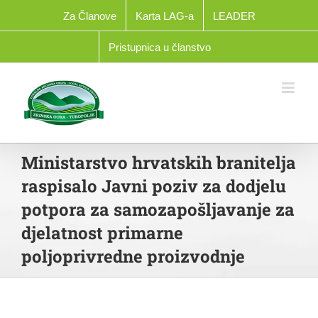
Skip
Za Članove
Karta LAG-a
LEADER
to
content
Pristupnica u članstvo
Ministarstvo hrvatskih branitelja
raspisalo Javni poziv za dodjelu
potpora za samozapošljavanje za
djelatnost primarne
poljoprivredne proizvodnje