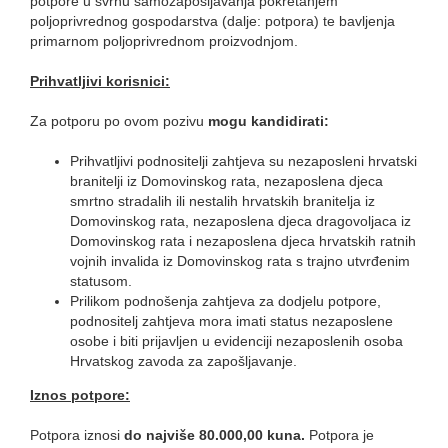
potpore u svrhu samozapošljavanja pokretanjem
poljoprivrednog gospodarstva (dalje: potpora) te bavljenja
primarnom poljoprivrednom proizvodnjom.
Prihvatljivi korisnici:
Za potporu po ovom pozivu
mogu kandidirati:
Prihvatljivi podnositelji zahtjeva su nezaposleni hrvatski
branitelji iz Domovinskog rata, nezaposlena djeca
smrtno stradalih ili nestalih hrvatskih branitelja iz
Domovinskog rata, nezaposlena djeca dragovoljaca iz
Domovinskog rata i nezaposlena djeca hrvatskih ratnih
vojnih invalida iz Domovinskog rata s trajno utvrđenim
statusom.
Prilikom podnošenja zahtjeva za dodjelu potpore,
podnositelj zahtjeva mora imati status nezaposlene
osobe i biti prijavljen u evidenciji nezaposlenih osoba
Hrvatskog zavoda za zapošljavanje.
Iznos potpore:
Potpora iznosi
do najviše 80.000,00 kuna.
Potpora je