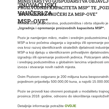
MINISTARSTVO GOSPODARSTVA OBJAVLJU
‘INOVACIJSKI
PROIZVODNIH KAPACITETA MSP“ TE „PO
VAUČERI ZA
‘INOVACIJSKI VAUČERI ZA MSP-OVE“
MSP-OVE“
Ministarstvo gospodarstva, poduzetništva i obrta objavilo j
„Izgradnja i opremanje proizvodnih kapaciteta MSP“
.
Poziv je namijenjen mikro, malim i srednjim poduzetnicima
MSP-a kroz početna ulaganja u izgradnju i/ili opremanje pos
ova kroz razvoj identificiranih strateških djelatnosti indust
MSP-a koji djeluju u identificiranim prihvatljivim djelatnos
izgradnju i/ili opremanje poslovnih jedinica. Poticanjem akt
i srednjeg poduzetništva u globalnim lancima vrijednosti o
izvoza i stvaranje novih radnih mjesta.
Ovim Pozivom osigurano je 200 milijuna kuna bespovratnih sr
pojedinom prijavitelju 500.000,00 kuna, a najviši 15.000.00
Poziv se provodi kao otvoreni postupak u modalitetu trajnog
prosinca 2018. godine, odnosno do iskorištenja raspoloživi
Detaljnije informacije potražite
OVDJE