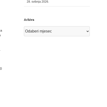
28. svibnja 2026.
Arhiva
Arhiva
na
u
.
.
00