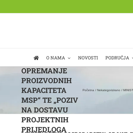
Skip
to
content
MINISTARSTVO
GOSPODARSTVA
OBJAVLJUJE
DVA POZIVA
O NAMA
NOVOSTI
PODRUČJA
„IZGRADNJA I
OPREMANJE
PROIZVODNIH
KAPACITETA
Početna
Nekategorizirano
MINIS
MSP“ TE „POZIV
NA DOSTAVU
PROJEKTNIH
PRIJEDLOGA