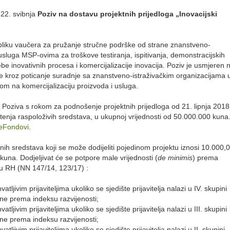
 22. svibnja
Poziv na dostavu projektnih prijedloga „Inovacijski
bliku vaučera za pružanje stručne podrške od strane znanstveno-
usluga MSP-ovima za troškove testiranja, ispitivanja, demonstracijskih
rebe inovativnih procesa i komercijalizacije inovacija. Poziv je usmjeren 
ije kroz poticanje suradnje sa znanstveno-istraživačkim organizacijama 
om na komercijalizaciju proizvoda i usluga.
 Poziva s rokom za podnošenje projektnih prijedloga od 21. lipnja 2018
štenja raspoloživih sredstava, u ukupnoj vrijednosti od 50.000.000 kuna
eFondovi
.
nih sredstava koji se može dodijeliti pojedinom projektu iznosi 10.000,
una. Dodjeljivat će se potpore male vrijednosti (
de minimis
) prema
ju RH (NN 147/14, 123/17) :
atljivim prijaviteljima ukoliko se sjedište prijavitelja nalazi u IV. skupini
ne prema indeksu razvijenosti;
atljivim prijaviteljima ukoliko se sjedište prijavitelja nalazi u III. skupini
ne prema indeksu razvijenosti;
atljivim prijaviteljima ukoliko se sjedište prijavitelja nalazi u II. skupini