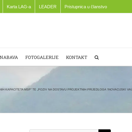
Karta LAG-a
LEADER
Pristupnica u članstvo
 NABAVA
FOTOGALERIJE
KONTAKT
H KAPACITETA MSP“ TE „POZIV NA DOSTAVU PROJEKTNIH PRIJEDLOGA ‘INOVACIJSKI VA