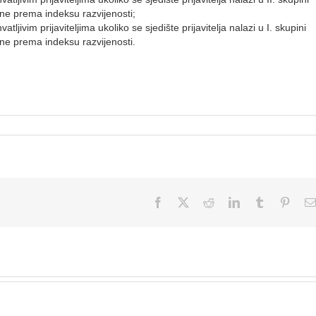
ne prema indeksu razvijenosti;
atljivim prijaviteljima ukoliko se sjedište prijavitelja nalazi u I. skupini
ne prema indeksu razvijenosti.
Facebook
X
Reddit
LinkedIn
Tumblr
Pinter