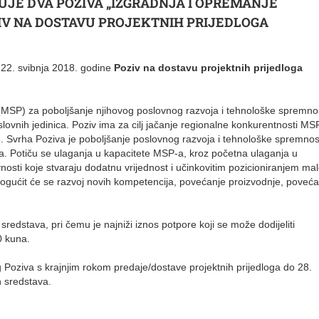
JE DVA POZIVA „IZGRADNJA I OPREMANJE
ZIV NA DOSTAVU PROJEKTNIH PRIJEDLOGA
e 22. svibnja 2018. godine
Poziv na dostavu projektnih prijedloga
 (MSP) za poboljšanje njihovog poslovnog razvoja i tehnološke spremno
lovnih jedinica. Poziv ima za cilj jačanje regionalne konkurentnosti MS
rije. Svrha Poziva je poboljšanje poslovnog razvoja i tehnološke spremnos
tima. Potiču se ulaganja u kapacitete MSP-a, kroz početna ulaganja u
ivnosti koje stvaraju dodatnu vrijednost i učinkovitim pozicioniranjem ma
mogućit će se razvoj novih kompetencija, povećanje proizvodnje, poveća
edstava, pri čemu je najniži iznos potpore koji se može dodijeliti
0 kuna.
 Poziva s krajnjim rokom predaje/dostave projektnih prijedloga do 28.
h sredstava.