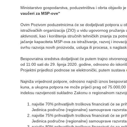
Ministarstvo gospodarstva, poduzetništva i obrta objavilo je
vaučeri za MSP-ove“
Ovim Pozivom poduzetnicima će se dodjeljivati potpora u o
istraživačkih organizacija (ZIO) u vidu ugovornog pružanja 
aktivnosti, kao i korištenja stručnih tehničkih znanja za pot
jačanje kapaciteta MSP-ova za istraživanje, razvoj i inovac
svrhu razvoja novih proizvoda, usluga ili procesa, s naglask
Bespovratna sredstva dodjeljivat će putem trajno otvorenog
od 11:00 sati do 29. lipnja 2020. godine, odnosno do iskori
Projektni prijedlozi podnose se elektronički, putem sustava
Najniža vrijednost potpore, odnosno najniži iznos bespovrat
kuna, a ukupna potpora ne može prijeći prag od 75.000,00 k
indeksu razvijenosti sukladno Zakonu o regionalnom razvo
najviše 70% prihvatljivih troškova financirati će se prihv
Jedinica područne (regionalne) samouprave razvrsta
najviše 75% prihvatljivih troškova financirati će se prihv
Jedinica područne (regionalne) samouprave razvrsta
najviše 80% prihvatljivih troškova financirati će se prihv