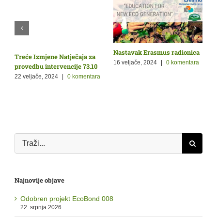
Nastavak Erasmus radionica
O
Treće Izmjene Natječaja za
Ž
p
16 veljače, 2024
|
0 komentara
provedbu intervencije 73.10
9
22 veljače, 2024
|
0 komentara
a
Traži...
Najnovije objave
Odobren projekt EcoBond 008
22. srpnja 2026.