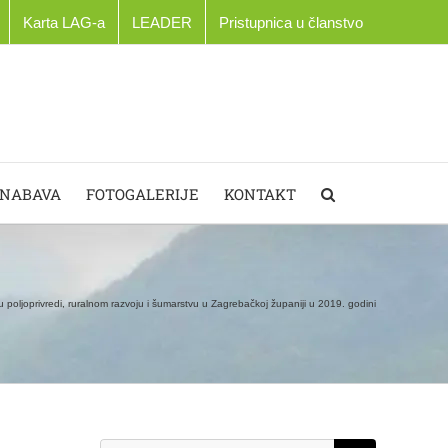
Karta LAG-a
LEADER
Pristupnica u članstvo
 NABAVA
FOTOGALERIJE
KONTAKT
u poljoprivredi, ruralnom razvoju i šumarstvu u Zagrebačkoj županiji u 2019. godini