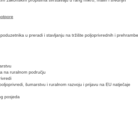
 potpore
oduzetnika u preradi i stavljanju na tržište poljoprivrednih i prehramb
arstvu
uga na ruralnom području
ivredi
ljoprivredi, šumarstvu i ruralnom razvoju i prijavu na EU natječaje
og posjeda