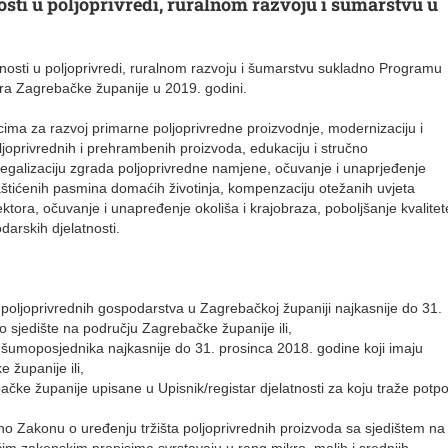
osti u poljoprivredi, ruralnom razvoju i šumarstvu u
nosti u poljoprivredi, ruralnom razvoju i šumarstvu sukladno Programu
ora Zagrebačke županije u 2019. godini.
icima za razvoj primarne poljoprivredne proizvodnje, modernizaciju i
oljoprivrednih i prehrambenih proizvoda, edukaciju i stručno
legalizaciju zgrada poljoprivredne namjene, očuvanje i unaprjeđenje
zaštićenih pasmina domaćih životinja, kompenzaciju otežanih uvjeta
tora, očuvanje i unapređenje okoliša i krajobraza, poboljšanje kvalitet
darskih djelatnosti.
 poljoprivrednih gospodarstva u Zagrebačkoj županiji najkasnije do 31.
o sjedište na području Zagrebačke županije ili,
k šumoposjednika najkasnije do 31. prosinca 2018. godine koji imaju
 županije ili,
ačke županije upisane u Upisnik/registar djelatnosti za koju traže potp
dno Zakonu o uređenju tržišta poljoprivrednih proizvoda sa sjedištem na
im zakonskim propisima svrstavaju u rang mikro, malih i srednjih