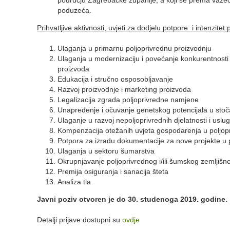
poduzeća.
Prihvatljive aktivnosti, uvjeti za dodjelu potpore i intenzitet
Ulaganja u primarnu poljoprivrednu proizvodnju
Ulaganja u modernizaciju i povećanje konkurentnosti p
proizvoda
Edukacija i stručno osposobljavanje
Razvoj proizvodnje i marketing proizvoda
Legalizacija zgrada poljoprivredne namjene
Unapređenje i očuvanje genetskog potencijala u stoč
Ulaganje u razvoj nepoljoprivrednih djelatnosti i usl
Kompenzacija otežanih uvjeta gospodarenja u poljopr
Potpora za izradu dokumentacije za nove projekte u po
Ulaganja u sektoru šumarstva
Okrupnjavanje poljoprivrednog i/ili šumskog zemljišn
Premija osiguranja i sanacija šteta
Analiza tla
Javni poziv otvoren je do 30. studenoga 2019. godine.
Detalji prijave dostupni su
ovdje