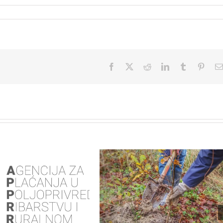
Facebook
X
Reddit
LinkedIn
Tumblr
Pinter