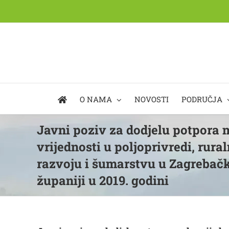
Skip
to
content
O NAMA
NOVOSTI
PODRUČJA
Javni poziv za dodjelu potpora 
vrijednosti u poljoprivredi, rur
razvoju i šumarstvu u Zagrebačk
županiji u 2019. godini