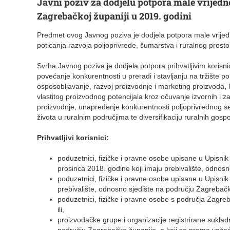
Javni poziv za dodjelu potpora male vrijedn
Zagrebačkoj županiji u 2019. godini
Predmet ovog Javnog poziva je dodjela potpora male vrijed
poticanja razvoja poljoprivrede, šumarstva i ruralnog prost
Svrha Javnog poziva je dodjela potpora prihvatljivim korisn
povećanje konkurentnosti u preradi i stavljanju na tržište p
osposobljavanje, razvoj proizvodnje i marketing proizvoda, 
vlastitog proizvodnog potencijala kroz očuvanje izvornih i 
proizvodnje, unapređenje konkurentnosti poljoprivrednog sek
života u ruralnim područjima te diversifikaciju ruralnih gospo
Prihvatljivi korisnici:
poduzetnici, fizičke i pravne osobe upisane u Upisnik
prosinca 2018. godine koji imaju prebivalište, odnosn
poduzetnici, fizičke i pravne osobe upisane u Upisni
prebivalište, odnosno sjedište na području Zagrebačke
poduzetnici, fizičke i pravne osobe s područja Zagreb
ili,
proizvođačke grupe i organizacije registrirane sukla
području Zagrebačke županije, a koji se prema važeć