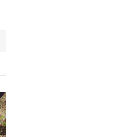
est
Email: