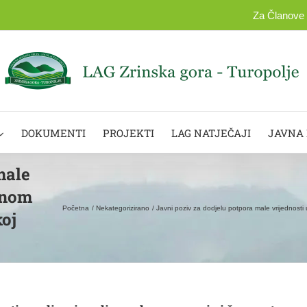
Za Članove
DOKUMENTI
PROJEKTI
LAG NATJEČAJI
JAVNA
male
alnom
Početna
Nekategorizirano
Javni poziv za dodjelu potpora male vrijednosti 
oj