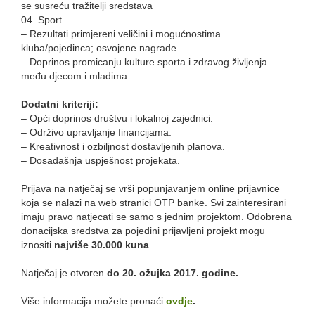
se susreću tražitelji sredstava
04. Sport
– Rezultati primjereni veličini i mogućnostima
kluba/pojedinca; osvojene nagrade
– Doprinos promicanju kulture sporta i zdravog življenja
među djecom i mladima
Dodatni kriteriji:
– Opći doprinos društvu i lokalnoj zajednici.
– Održivo upravljanje financijama.
– Kreativnost i ozbiljnost dostavljenih planova.
– Dosadašnja uspješnost projekata.
Prijava na natječaj se vrši popunjavanjem online prijavnice
koja se nalazi na web stranici OTP banke. Svi zainteresirani
imaju pravo natjecati se samo s jednim projektom. Odobrena
donacijska sredstva za pojedini prijavljeni projekt mogu
iznositi
najviše 30.000 kuna
.
Natječaj je otvoren
do 20. ožujka 2017. godine.
Više informacija možete pronaći
ovdje
.