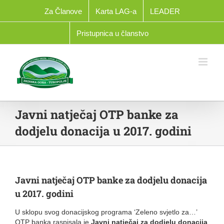
Skip
Za Članove
Karta LAG-a
LEADER
to
content
Pristupnica u članstvo
Javni natječaj OTP banke za
dodjelu donacija u 2017. godini
Javni natječaj OTP banke za dodjelu donacija
u 2017. godini
U sklopu svog donacijskog programa ‘Zeleno svjetlo za…’
OTP banka raspisala je
Javni natječaj za dodjelu donacija