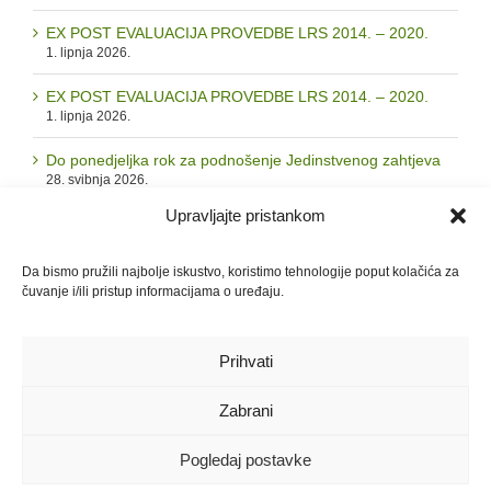
EX POST EVALUACIJA PROVEDBE LRS 2014. – 2020.
1. lipnja 2026.
EX POST EVALUACIJA PROVEDBE LRS 2014. – 2020.
1. lipnja 2026.
Do ponedjeljka rok za podnošenje Jedinstvenog zahtjeva
28. svibnja 2026.
Upravljajte pristankom
Arhiva
Da bismo pružili najbolje iskustvo, koristimo tehnologije poput kolačića za
čuvanje i/ili pristup informacijama o uređaju.
Arhiva
Prihvati
Zabrani
© 2026. LAG "Zrinska gora - Turopolje" | Sva prava pridržana |
GDPR i
Pravila privatnosti
|
Politika kolačića
Pogledaj postavke
Facebook
Instagram