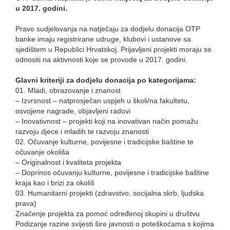
u 2017. godini.
Pravo sudjelovanja na natječaju za dodjelu donacija OTP
banke imaju registrirane udruge, klubovi i ustanove sa
sjedištem u Republici Hrvatskoj. Prijavljeni projekti moraju se
odnositi na aktivnosti koje se provode u 2017. godini.
Glavni kriteriji za dodjelu donacija po kategorijama:
01. Mladi, obrazovanje i znanost
– Izvrsnost – natprosječan uspjeh u školi/na fakultetu,
osvojene nagrade, objavljeni radovi
– Inovativnost – projekti koji na inovativan način pomažu
razvoju djece i mladih te razvoju znanosti
02. Očuvanje kulturne, povijesne i tradicijske baštine te
očuvanje okoliša
– Originalnost i kvaliteta projekta
– Doprinos očuvanju kulturne, povijesne i tradicijske baštine
kraja kao i brizi za okoliš
03. Humanitarni projekti (zdravstvo, socijalna skrb, ljudska
prava)
Značenje projekta za pomoć određenoj skupini u društvu
Podizanje razine svijesti šire javnosti o poteškoćama s kojima