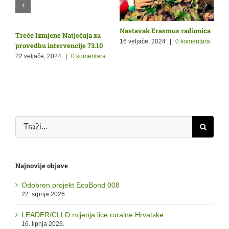
Nastavak Erasmus radionica
O
Treće Izmjene Natječaja za
Ž
p
16 veljače, 2024
|
0 komentara
provedbu intervencije 73.10
9
22 veljače, 2024
|
0 komentara
a
Traži...
Najnovije objave
Odobren projekt EcoBond 008
22. srpnja 2026.
LEADER/CLLD mijenja lice ruralne Hrvatske
16. lipnja 2026.