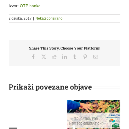
Izvor:
OTP banka
2 ožujka, 2017
|
Nekategorizirano
Share This Story, Choose Your Platform!
Facebook
X
Reddit
LinkedIn
Tumblr
Pinterest
Email:
Prikaži povezane objave