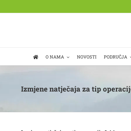
Skip
to
content
O NAMA
NOVOSTI
PODRUČJA
Izmjene natječaja za tip operacije