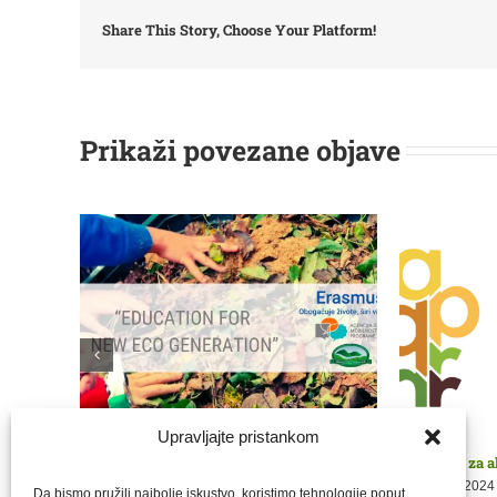
Share This Story, Choose Your Platform!
Prikaži povezane objave
dbu
Upravljajte pristankom
Nastavak Erasmus radionica
Obavijest za 
16 veljače, 2024
|
0 komentara
9 siječnja, 2024
Da bismo pružili najbolje iskustvo, koristimo tehnologije poput