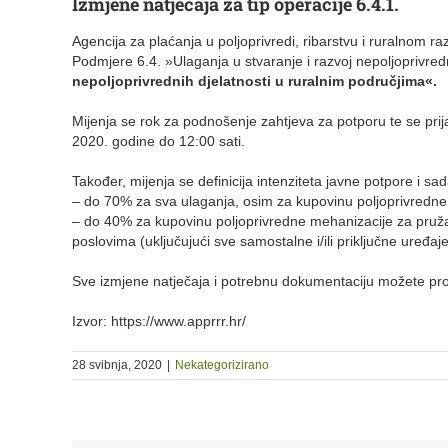
Izmjene natječaja za tip operacije 6.4.1.
Agencija za plaćanja u poljoprivredi, ribarstvu i ruralnom r
Podmjere 6.4. »Ulaganja u stvaranje i razvoj nepoljoprivred
nepoljoprivrednih djelatnosti u ruralnim područjima«.
Mijenja se rok za podnošenje zahtjeva za potporu te se prij
2020. godine do 12:00 sati.
Također, mijenja se definicija intenziteta javne potpore i sad
– do 70% za sva ulaganja, osim za kupovinu poljoprivredn
– do 40% za kupovinu poljoprivredne mehanizacije za pruž
poslovima (uključujući sve samostalne i/ili priključne uređaje
Sve izmjene natječaja i potrebnu dokumentaciju možete pr
Izvor: https://www.apprrr.hr/
28 svibnja, 2020
|
Nekategorizirano