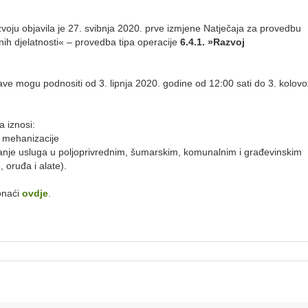
azvoju objavila je 27. svibnja 2020. prve izmjene Natječaja za provedbu
nih djelatnosti« – provedba tipa operacije
6.4.1. »Razvoj
ave mogu podnositi od 3. lipnja 2020. godine od 12:00 sati do 3. kolov
a iznosi:
e mehanizacije
anje usluga u poljoprivrednim, šumarskim, komunalnim i građevinskim
, oruđa i alate).
onaći
ovdje
.