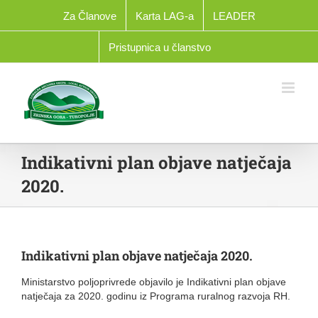
Skip
Za Članove
Karta LAG-a
LEADER
to
content
Pristupnica u članstvo
Indikativni plan objave natječaja
2020.
Indikativni plan objave natječaja 2020.
Ministarstvo poljoprivrede objavilo je Indikativni plan objave
natječaja za 2020. godinu iz Programa ruralnog razvoja RH.