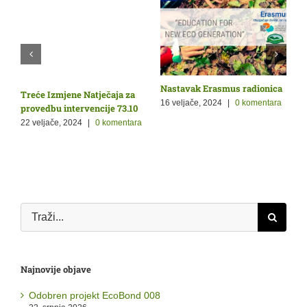
Nastavak Erasmus radionica
O
Treće Izmjene Natječaja za
Ž
p
16 veljače, 2024
|
0 komentara
provedbu intervencije 73.10
9
22 veljače, 2024
|
0 komentara
a
Traži...
Najnovije objave
Odobren projekt EcoBond 008