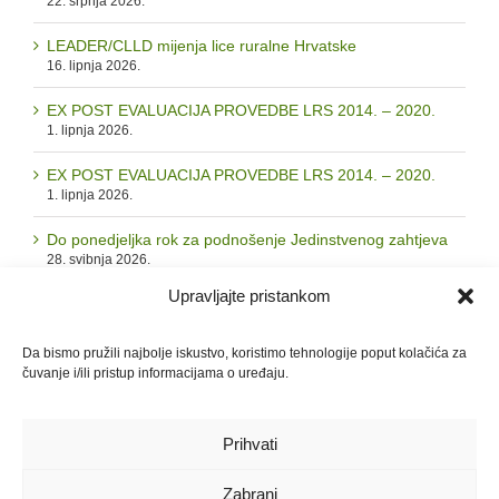
22. srpnja 2026.
LEADER/CLLD mijenja lice ruralne Hrvatske
16. lipnja 2026.
EX POST EVALUACIJA PROVEDBE LRS 2014. – 2020.
1. lipnja 2026.
EX POST EVALUACIJA PROVEDBE LRS 2014. – 2020.
1. lipnja 2026.
Do ponedjeljka rok za podnošenje Jedinstvenog zahtjeva
28. svibnja 2026.
Upravljajte pristankom
Arhiva
Da bismo pružili najbolje iskustvo, koristimo tehnologije poput kolačića za
čuvanje i/ili pristup informacijama o uređaju.
Arhiva
Prihvati
Zabrani
© 2026. LAG "Zrinska gora - Turopolje" | Sva prava pridržana |
GDPR i