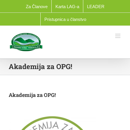
Skip
Za Članove
Karta LAG-a
LEADER
to
content
Pristupnica u članstvo
Akademija za OPG!
Akademija za OPG!