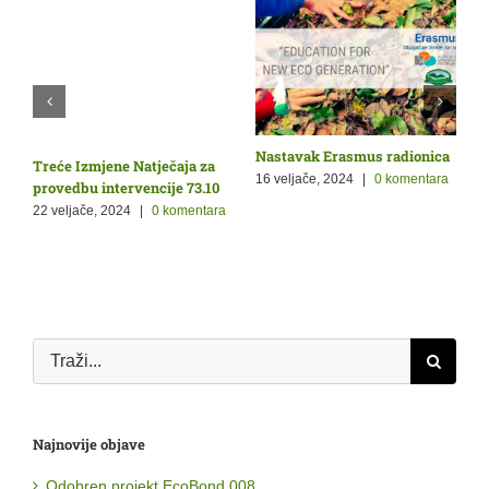
Nastavak Erasmus radionica
O
Treće Izmjene Natječaja za
Ž
p
16 veljače, 2024
|
0 komentara
provedbu intervencije 73.10
9
22 veljače, 2024
|
0 komentara
a
Traži...
Najnovije objave
Odobren projekt EcoBond 008