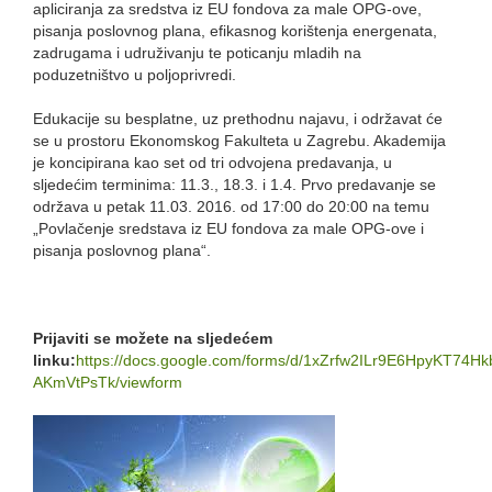
apliciranja za sredstva iz EU fondova za male OPG-ove,
pisanja poslovnog plana, efikasnog korištenja energenata,
zadrugama i udruživanju te poticanju mladih na
poduzetništvo u poljoprivredi.
Edukacije su besplatne, uz prethodnu najavu, i održavat će
se u prostoru Ekonomskog Fakulteta u Zagrebu. Akademija
je koncipirana kao set od tri odvojena predavanja, u
sljedećim terminima: 11.3., 18.3. i 1.4. Prvo predavanje se
održava u petak 11.03. 2016. od 17:00 do 20:00 na temu
„Povlačenje sredstava iz EU fondova za male OPG-ove i
pisanja poslovnog plana“.
Prijaviti se možete na sljedećem
linku:
https://docs.google.com/forms/d/1xZrfw2ILr9E6HpyKT74
AKmVtPsTk/viewform