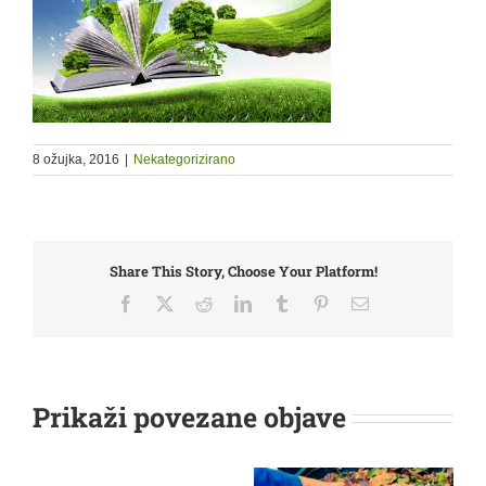
8 ožujka, 2016
|
Nekategorizirano
Share This Story, Choose Your Platform!
Facebook
X
Reddit
LinkedIn
Tumblr
Pinterest
Email:
Prikaži povezane objave