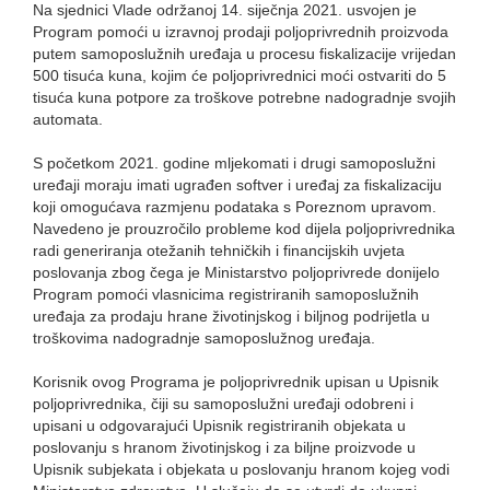
Na sjednici Vlade održanoj 14. siječnja 2021. usvojen je
Program pomoći u izravnoj prodaji poljoprivrednih proizvoda
putem samoposlužnih uređaja u procesu fiskalizacije vrijedan
500 tisuća kuna, kojim će poljoprivrednici moći ostvariti do 5
tisuća kuna potpore za troškove potrebne nadogradnje svojih
automata.
S početkom 2021. godine mljekomati i drugi samoposlužni
uređaji moraju imati ugrađen softver i uređaj za fiskalizaciju
koji omogućava razmjenu podataka s Poreznom upravom.
Navedeno je prouzročilo probleme kod dijela poljoprivrednika
radi generiranja otežanih tehničkih i financijskih uvjeta
poslovanja zbog čega je Ministarstvo poljoprivrede donijelo
Program pomoći vlasnicima registriranih samoposlužnih
uređaja za prodaju hrane životinjskog i biljnog podrijetla u
troškovima nadogradnje samoposlužnog uređaja.
Korisnik ovog Programa je poljoprivrednik upisan u Upisnik
poljoprivrednika, čiji su samoposlužni uređaji odobreni i
upisani u odgovarajući Upisnik registriranih objekata u
poslovanju s hranom životinjskog i za biljne proizvode u
Upisnik subjekata i objekata u poslovanju hranom kojeg vodi