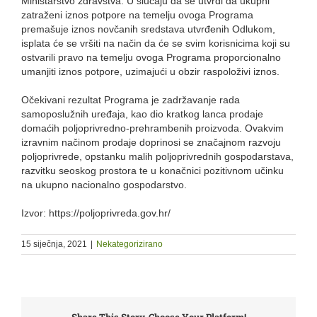
Ministarstvo zdravstva. U slučaju da se utvrdi da ukupni
zatraženi iznos potpore na temelju ovoga Programa
premašuje iznos novčanih sredstava utvrđenih Odlukom,
isplata će se vršiti na način da će se svim korisnicima koji su
ostvarili pravo na temelju ovoga Programa proporcionalno
umanjiti iznos potpore, uzimajući u obzir raspoloživi iznos.
Očekivani rezultat Programa je zadržavanje rada
samoposlužnih uređaja, kao dio kratkog lanca prodaje
domaćih poljoprivredno-prehrambenih proizvoda. Ovakvim
izravnim načinom prodaje doprinosi se značajnom razvoju
poljoprivrede, opstanku malih poljoprivrednih gospodarstava,
razvitku seoskog prostora te u konačnici pozitivnom učinku
na ukupno nacionalno gospodarstvo.
Izvor: https://poljoprivreda.gov.hr/
15 siječnja, 2021
|
Nekategorizirano