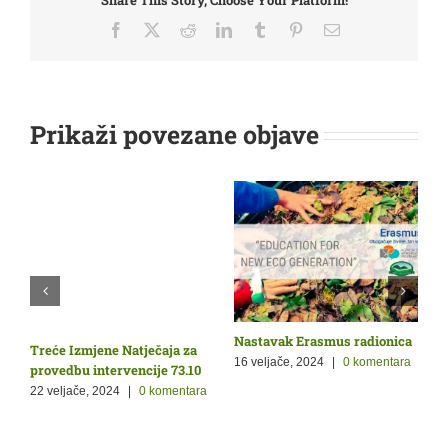
Share This Story, Choose Your Platform!
Facebook
X
Reddit
LinkedIn
Tumblr
Pinterest
Email:
Prikaži povezane objave
Nastavak Erasmus radionica
O
Treće Izmjene Natječaja za
Ž
p
16 veljače, 2024
|
0 komentara
provedbu intervencije 73.10
9
22 veljače, 2024
|
0 komentara
a