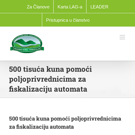
Skip
Za Članove
Karta LAG-a
LEADER
to
content
Pristupnica u članstvo
500 tisuća kuna pomoći
poljoprivrednicima za
fiskalizaciju automata
500 tisuća kuna pomoći poljoprivrednicima
za fiskalizaciju automata