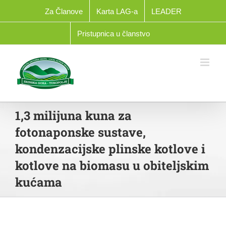
Skip
Za Članove
Karta LAG-a
LEADER
to
content
Pristupnica u članstvo
1,3 milijuna kuna za
fotonaponske sustave,
kondenzacijske plinske kotlove i
kotlove na biomasu u obiteljskim
kućama