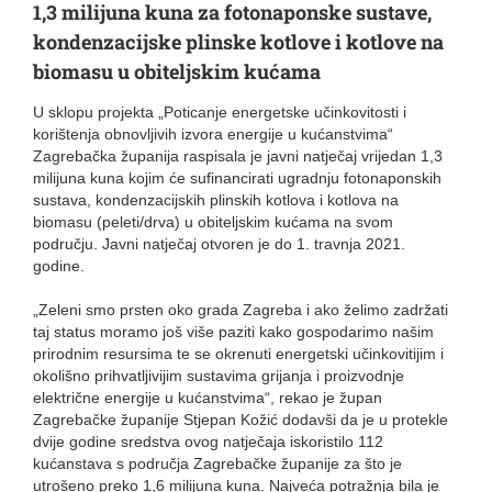
1,3 milijuna kuna za fotonaponske sustave,
kondenzacijske plinske kotlove i kotlove na
biomasu u obiteljskim kućama
U sklopu projekta „Poticanje energetske učinkovitosti i
korištenja obnovljivih izvora energije u kućanstvima“
Zagrebačka županija raspisala je javni natječaj vrijedan 1,3
milijuna kuna kojim će sufinancirati ugradnju fotonaponskih
sustava, kondenzacijskih plinskih kotlova i kotlova na
biomasu (peleti/drva) u obiteljskim kućama na svom
području. Javni natječaj otvoren je do 1. travnja 2021.
godine.
„Zeleni smo prsten oko grada Zagreba i ako želimo zadržati
taj status moramo još više paziti kako gospodarimo našim
prirodnim resursima te se okrenuti energetski učinkovitijim i
okolišno prihvatljivijim sustavima grijanja i proizvodnje
električne energije u kućanstvima“, rekao je župan
Zagrebačke županije Stjepan Kožić dodavši da je u protekle
dvije godine sredstva ovog natječaja iskoristilo 112
kućanstava s područja Zagrebačke županije za što je
utrošeno preko 1,6 milijuna kuna. Najveća potražnja bila je