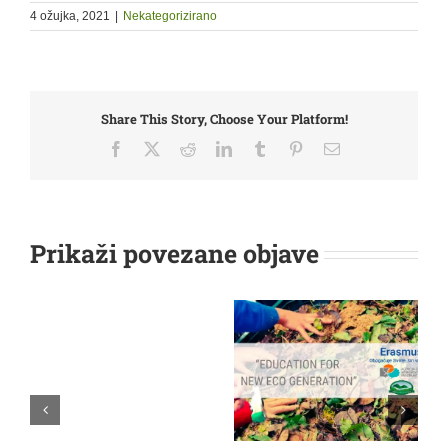
4 ožujka, 2021
|
Nekategorizirano
Share This Story, Choose Your Platform!
Facebook
X
Reddit
LinkedIn
Tumblr
Pinterest
Email:
Prikaži povezane objave