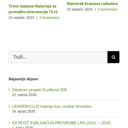
Nastavak Erasmus radionica
O
Treće Izmjene Natječaja za
Ž
p
16 veljače, 2024
|
0 komentara
provedbu intervencije 73.10
9
22 veljače, 2024
|
0 komentara
a
Traži...
Najnovije objave
Odobren projekt EcoBond 008
22. srpnja 2026.
LEADER/CLLD mijenja lice ruralne Hrvatske
16. lipnja 2026.
EX POST EVALUACIJA PROVEDBE LRS 2014. – 2020.
1. lipnja 2026.