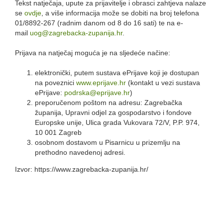
Tekst natječaja, upute za prijavitelje i obrasci zahtjeva nalaze
se
ovdje
, a više informacija može se dobiti na broj telefona
01/8892-267 (radnim danom od 8 do 16 sati) te na e-
mail
uog@zagrebacka-zupanija.hr
.
Prijava na natječaj moguća je na sljedeće načine:
elektronički, putem sustava ePrijave koji je dostupan
na poveznici
www.eprijave.hr
(kontakt u vezi sustava
ePrijave:
podrska@eprijave.hr
)
preporučenom poštom na adresu: Zagrebačka
županija, Upravni odjel za gospodarstvo i fondove
Europske unije, Ulica grada Vukovara 72/V, P.P. 974,
10 001 Zagreb
osobnom dostavom u Pisarnicu u prizemlju na
prethodno navedenoj adresi.
Izvor: https://www.zagrebacka-zupanija.hr/