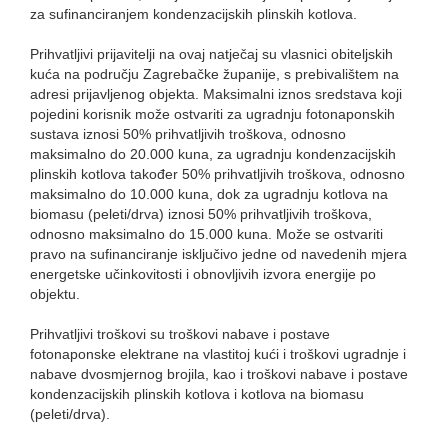
za sufinanciranjem kondenzacijskih plinskih kotlova.
Prihvatljivi prijavitelji na ovaj natječaj su vlasnici obiteljskih
kuća na području Zagrebačke županije, s prebivalištem na
adresi prijavljenog objekta. Maksimalni iznos sredstava koji
pojedini korisnik može ostvariti za ugradnju fotonaponskih
sustava iznosi 50% prihvatljivih troškova, odnosno
maksimalno do 20.000 kuna, za ugradnju kondenzacijskih
plinskih kotlova također 50% prihvatljivih troškova, odnosno
maksimalno do 10.000 kuna, dok za ugradnju kotlova na
biomasu (peleti/drva) iznosi 50% prihvatljivih troškova,
odnosno maksimalno do 15.000 kuna. Može se ostvariti
pravo na sufinanciranje isključivo jedne od navedenih mjera
energetske učinkovitosti i obnovljivih izvora energije po
objektu.
Prihvatljivi troškovi su troškovi nabave i postave
fotonaponske elektrane na vlastitoj kući i troškovi ugradnje i
nabave dvosmjernog brojila, kao i troškovi nabave i postave
kondenzacijskih plinskih kotlova i kotlova na biomasu
(peleti/drva).