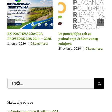
Nova mrežna stranica
Odobren projekt EcoBond 008
L
posvećena ženama u
r
22 srpnja, 2026
|
0 komentara
poljoprivredi i ruralnom
1
prostoru
a
12 svibnja, 2026
|
0 komentara
Traži...
Najnovije objave