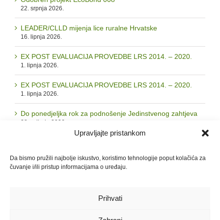
Odobren projekt EcoBond 008
22. srpnja 2026.
LEADER/CLLD mijenja lice ruralne Hrvatske
16. lipnja 2026.
EX POST EVALUACIJA PROVEDBE LRS 2014. – 2020.
1. lipnja 2026.
EX POST EVALUACIJA PROVEDBE LRS 2014. – 2020.
1. lipnja 2026.
Do ponedjeljka rok za podnošenje Jedinstvenog zahtjeva
Upravljajte pristankom
28. svibnja 2026.
Da bismo pružili najbolje iskustvo, koristimo tehnologije poput kolačića za
čuvanje i/ili pristup informacijama o uređaju.
Arhiva
Arhiva
Prihvati