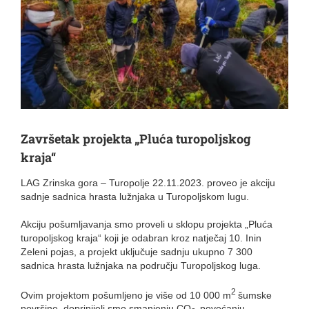
Završetak projekta „Pluća turopoljskog
kraja“
LAG Zrinska gora – Turopolje 22.11.2023. proveo je akciju
sadnje sadnica hrasta lužnjaka u Turopoljskom lugu.
Akciju pošumljavanja smo proveli u sklopu projekta „Pluća
turopoljskog kraja“ koji je odabran kroz natječaj 10. Inin
Zeleni pojas, a projekt uključuje sadnju ukupno 7 300
sadnica hrasta lužnjaka na području Turopoljskog luga.
2
Ovim projektom pošumljeno je više od 10 000 m
šumske
površine, doprinijeli smo smanjenju CO
povećanju