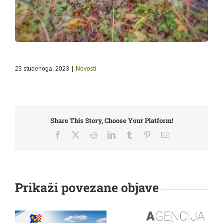
23 studenoga, 2023
|
Novosti
Share This Story, Choose Your Platform!
Facebook
X
Reddit
LinkedIn
Tumblr
Pinterest
Email:
Prikaži povezane objave