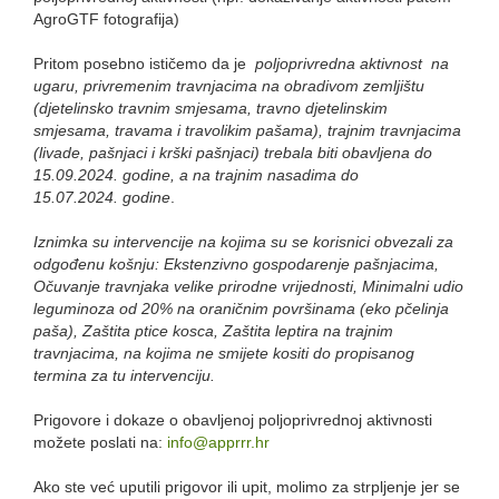
AgroGTF fotografija)
Pritom posebno ističemo da je
poljoprivredna aktivnost na
ugaru, privremenim travnjacima na obradivom zemljištu
(djetelinsko travnim smjesama, travno djetelinskim
smjesama, travama i travolikim pašama), trajnim travnjacima
(livade, pašnjaci i krški pašnjaci) trebala biti obavljena do
15.09.2024. godine, a na trajnim nasadima do
15.07.2024.
godine
.
Iznimka su intervencije na kojima su se korisnici obvezali za
odgođenu košnju: Ekstenzivno gospodarenje pašnjacima,
Očuvanje travnjaka velike prirodne vrijednosti, Minimalni udio
leguminoza od 20% na oraničnim površinama (eko pčelinja
paša), Zaštita ptice kosca, Zaštita leptira na trajnim
travnjacima, na kojima ne smijete kositi do propisanog
termina za tu intervenciju.
Prigovore i dokaze o obavljenoj poljoprivrednoj aktivnosti
možete poslati na:
info@apprrr.hr
Ako ste već uputili prigovor ili upit, molimo za strpljenje jer se