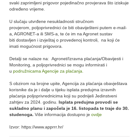
svaki zaprimljeni prigovor pojedinačno provjerava što iziskuje
određeno vrijeme.
U slučaju utvrđene nesukladnosti stručnom
provjerom, poljoprivrednici će biti obaviješteni putem e-mail-
a, AGRONET-a ili SMS-a, te će im na Agronet sustav
biti dostavljen i izvještaj o provedenoj kontroli, na koji će
imati mogućnost prigovora.
Detalji se nalaze na: Agronet/Izravna plaćanja/Obavijesti i
Monitoring, a poljoprivrednici se mogu informirati i
u
podružnicama Agencije za plaćanja.
S obzirom na brojne upite, Agencija za plaćanja obavještava
korisnike da je i dalje u tijeku isplata predujma izravnih
plaćanja poljoprivrednicima koji su podnijeli Jedinstveni
zahtjev za 2024. godinu.
Isplata predujma provodi se
sukladno planu i započela je 16. listopada te traje do 30.
studenoga.
Više informacija dostupno je
ovdje
Izvor: https://www.apprrr.hr/