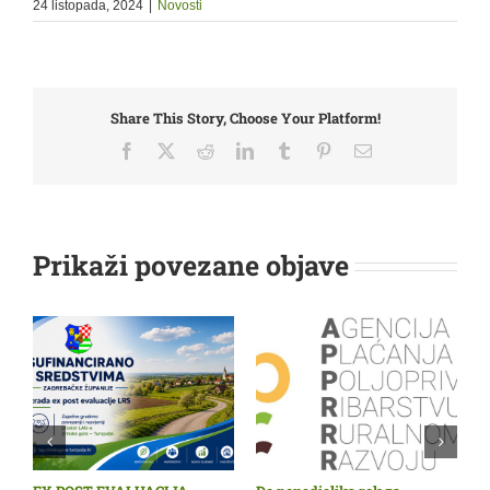
24 listopada, 2024
|
Novosti
Share This Story, Choose Your Platform!
Facebook
X
Reddit
LinkedIn
Tumblr
Pinterest
Email:
Prikaži povezane objave