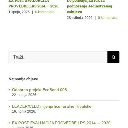
EX POST EVALUACIJA
Do ponedjeljka rok za
N
PROVEDBE LRS 2014. – 2020.
podnošenje Jedinstvenog
p
zahtjeva
p
1 lipnja, 2026
|
0 komentara
p
28 svibnja, 2026
|
0 komentara
1
Traži...
Najnovije objave
Odobren projekt EcoBond 008
22. srpnja 2026.
LEADER/CLLD mijenja lice ruralne Hrvatske
16. lipnja 2026.
EX POST EVALUACIJA PROVEDBE LRS 2014. – 2020.
1. lipnja 2026.