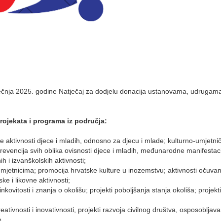
iječnja 2025. godine Natječaj za dodjelu donacija ustanovama, udrugama
rojekata i programa iz područja:
e aktivnosti djece i mladih, odnosno za djecu i mlade; kulturno-umjetni
prevencija svih oblika ovisnosti djece i mladih, međunarodne manifestac
h i izvanškolskih aktivnosti;
etnicima; promocija hrvatske kulture u inozemstvu; aktivnosti očuvan
ke i likovne aktivnosti;
ovitosti i znanja o okolišu; projekti poboljšanja stanja okoliša; projekti
eativnosti i inovativnosti, projekti razvoja civilnog društva, osposobljav
e