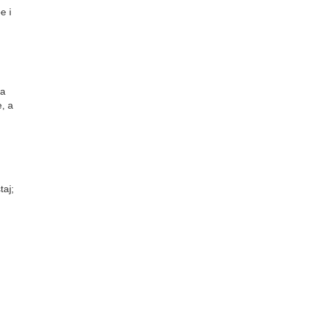
e i
sa
e, a
taj;