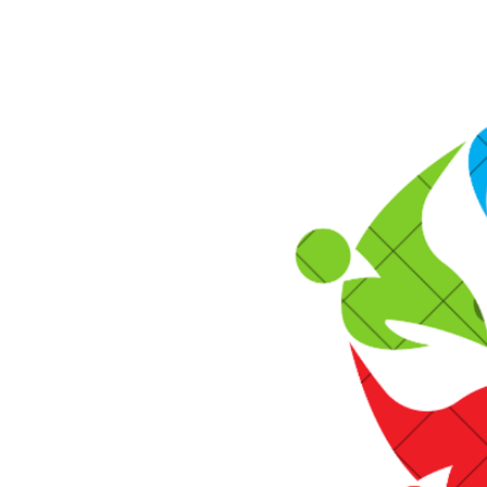
View
Larger
Image