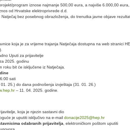
 projekt/program iznose najmanje 500,00 eura, a najviše 6.000,00 eura,
iznos od Hrvatske elektroprivrede d.d.
ti Natječaj bez posebnog obrazloženja, do trenutka javne objave rezulta
rijavnice koja je za vrijeme trajanja Natječaja dostupna na web stranici H
).
dno Uputi za prijavitelje
t za 2025. godinu
m roku bit će isključene iz Natječaja.
odine
6:00 sati
 01. 25.) do dana podnošenja izvještaja (31. 01. 26.)
.hep.hr
– 11. 04. 2025. godine.
avitelje, koja je njezin sastavni dio
guće je uputiti isključivo na e-mail
donacije2025@hep.hr
tavnicima odabranih prijavitelja
, elektroničkom poštom uputiti
 ugovora.