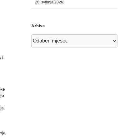
28. svibnja 2026.
Arhiva
Arhiva
 i
čke
ije
ja
anje