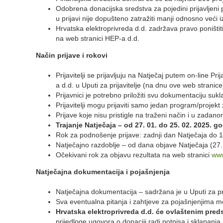
Odobrena donacijska sredstva za pojedini prijavljeni
u prijavi nije dopušteno zatražiti manji odnosno veći 
Hrvatska elektroprivreda d.d. zadržava pravo poništi
na web stranici HEP-a d.d.
Način prijave i rokovi
Prijavitelji se prijavljuju na Natječaj putem on-line P
a d.d. u Uputi za prijavitelje (na dnu ove web stranice
Prijavnici je potrebno priložiti svu dokumentaciju sukla
Prijavitelji mogu prijaviti samo jedan program/projek
Prijave koje nisu pristigle na traženi način i u zadano
Trajanje Natječaja – od 27. 01. do 25. 02. 2025. g
Rok za podnošenje prijave: zadnji dan Natječaja do 1
Natječajno razdoblje – od dana objave Natječaja (27.
Očekivani rok za objavu rezultata na web stranici
www
Natječajna dokumentacija i pojašnjenja
Natječajna dokumentacija – sadržana je u Uputi za prij
Sva eventualna pitanja i zahtjeve za pojašnjenjima mo
Hrvatska elektroprivreda d.d. će ovlaštenim preds
prijedloge ugovora o donaciji radi potpisa i sklapanja