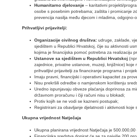
Humanitarno djelovanje
– karitativni projekti/prog
osobe s posebnim potrebama; zaštita i promicanje zdr
prevencija nasilja među djecom i mladima, odgojno-
Prihvatljivi prijavitelji:
Organizacije civilnog društva:
udruge, zaklade, vje
sjedištem u Republici Hrvatskoj, čije su aktivnosti us
kojima je financijska pomoć potrebna za realizaciju p
Ustanove sa sjedištem u Republici Hrvatskoj
(npr.
zajednice, privatne ustanove, muzeji, knjižnice) koje
prihvatljivi prijavitelji za financiranje programa i proje
Imaju pravni, financijski i operativni kapacitet za pro
Nisu prekršili odredbe o namjenskom korištenju sreds
Uredno ispunjavaju obveze plaćanja doprinosa za mir
državnom proračunu i čiji računi nisu u blokadi;
Protiv kojih se ne vodi se kazneni postupak;
Registrirani za obavljanje djelatnosti i aktivnosti koje
Ukupna vrijednost Natječaja
Ukupna planirana vrijednost Natječaja je 500.000,00 
Financijska sredstva donirat će se za najviše 200 pro