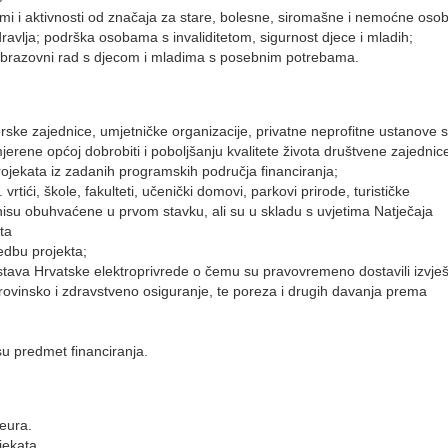
rami i aktivnosti od značaja za stare, bolesne, siromašne i nemoćne osob
avlja; podrška osobama s invaliditetom, sigurnost djece i mladih;
obrazovni rad s djecom i mladima s posebnim potrebama.
rske zajednice, umjetničke organizacije, privatne neprofitne ustanove 
mjerene općoj dobrobiti i poboljšanju kvalitete života društvene zajednic
rojekata iz zadanih programskih područja financiranja;
 vrtići, škole, fakulteti, učenički domovi, parkovi prirode, turističke
 nisu obuhvaćene u prvom stavku, ali su u skladu s uvjetima Natječaja
kta
vedbu projekta;
tava Hrvatske elektroprivrede o čemu su pravovremeno dostavili izvješ
ovinsko i zdravstveno osiguranje, te poreza i drugih davanja prema
 su predmet financiranja.
eura.
jekata.