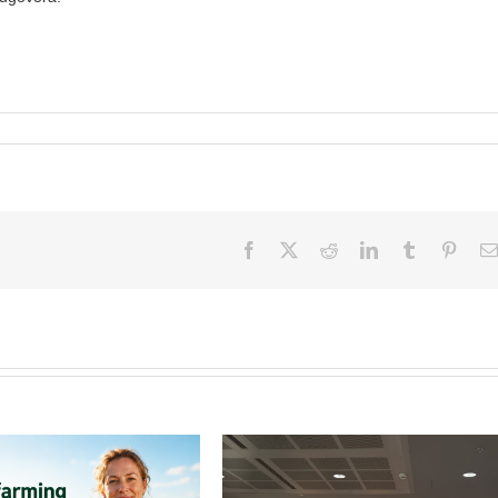
Facebook
X
Reddit
LinkedIn
Tumblr
Pinter