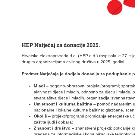
HEP Natječaj za donacije 2025.
Hrvatska elektroprivreda d.d. (HEP d.d.) raspisala je 27. s
drugim organizacijama civilnog društva u 2025. godini.
Predmet Natječaja je dodjela donacija za podupiranje p
Mladi
– odgojno-obrazovni projekti/programi; sportsk
aktivnosti djece i mladih, odnosno za djecu i mlade, 
stvaralaštva djece i mladih, organizacija izvannastavni
Umjetnost i kulturna baština
– pomoć nadarenim umj
nacionalne i lokalne kulturne baštine; glazbene, scens
Okoliš
– projekti/programi promicanja energetske učink
zaštite ljudi i dobara;
Znanost i društvo
– znanstveni projekti; poticanje kr
građana za informacijske i komunikacijske tehnologij